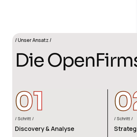
Unser Ansatz
D
i
e
O
p
e
n
F
i
r
m
01
0
Schritt
Schritt
Discovery & Analyse
Strateg