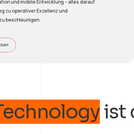
tion und mobile Entwicklung – alles darauf
eg zu operativer Exzellenz und
zu beschleunigen.
cken
nology
ist der