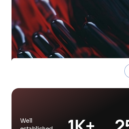
1
K+
2
Well
established