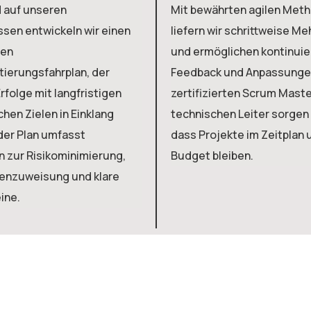
 auf unseren
Mit bewährten agilen Met
ssen entwickeln wir einen
liefern wir schrittweise M
ten
und ermöglichen kontinuie
ierungsfahrplan, der
Feedback und Anpassunge
rfolge mit langfristigen
zertifizierten Scrum Mast
hen Zielen in Einklang
technischen Leiter sorgen 
eder Plan umfasst
dass Projekte im Zeitplan 
n zur Risikominimierung,
Budget bleiben.
enzuweisung und klare
ine.