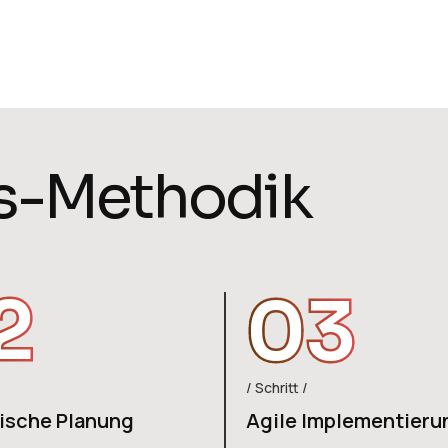
s
-
M
e
t
h
o
d
i
k
2
03
Schritt
ische Planung
Agile Implementieru