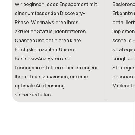
Wir beginnen jedes Engagement mit
Basierend
einer umfassenden Discovery-
Erkenntni
Phase. Wir analysieren Ihren
detaillier
r
aktuellen Status, identifizieren
Implement
Chancen und definieren klare
schnelle E
hr
Erfolgskennzahlen. Unsere
strategisc
Business-Analysten und
bringt. J
Lösungsarchitekten arbeiten eng mit
Strategie
Ihrem Team zusammen, um eine
Ressourc
optimale Abstimmung
Meilenste
sicherzustellen.