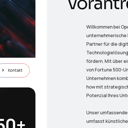
v
o
r
a
n
t
r
Willkommen bei Ope
unternehmerische Ex
Partner für die dig
Technologielösun
fördern. Mit über 
von Fortune 500-U
Kontakt
Unternehmen kombi
how mit strategisc
Potenzial Ihres U
Unser umfassendes
50
+
umfasst künstlich