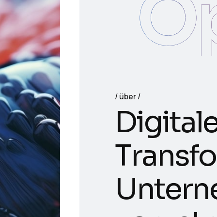
O
über
D
i
g
i
t
a
l
T
r
a
n
s
f
o
U
n
t
e
r
n