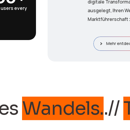
digitale Transforma
 users every
ausgelegt, Ihren W
Marktführerschaft 
Mehr entde
andels.
.//
Tech