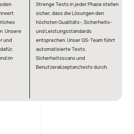
hoden
Strenge Tests in jeder Phase stellen
ehrwert
sicher, dass die Lösungen den
W
rliches
höchsten Qualitäts-, Sicherheits-
B
n. Unsere
und Leistungsstandards
D
er und
entsprechen. Unser QS-Team führt
u
dafür,
automatisierte Tests,
d
und im
Sicherheitsscans und
o
Benutzerakzeptanztests durch.
k