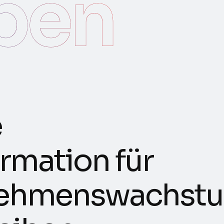
pen
e
r
m
a
t
i
o
n
f
ü
r
e
h
m
e
n
s
w
a
c
h
s
t
u