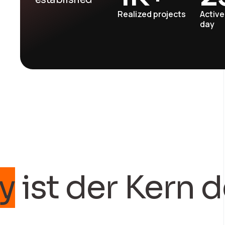
Realized projects
Active
day
 der Kern des
W