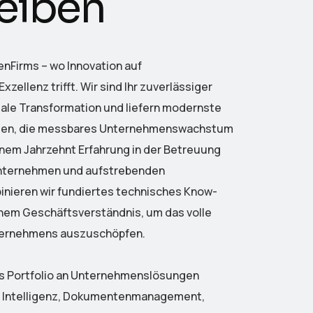
e
i
b
e
n
nFirms – wo Innovation auf
zellenz trifft. Wir sind Ihr zuverlässiger
itale Transformation und liefern modernste
gen, die messbares Unternehmenswachstum
einem Jahrzehnt Erfahrung in der Betreuung
nternehmen und aufstrebenden
nieren wir fundiertes technisches Know-
hem Geschäftsverständnis, um das volle
nternehmens auszuschöpfen.
 Portfolio an Unternehmenslösungen
e Intelligenz, Dokumentenmanagement,